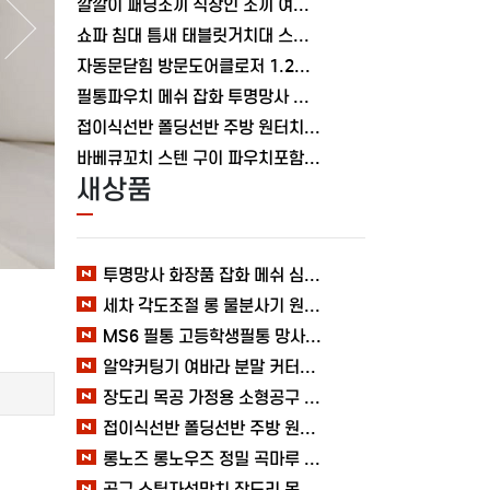
깔깔이 패딩조끼 직장인 조끼 여바라 보온 남녀공용 얇은 패딩 정장 경량
쇼파 침대 틈새 태블릿거치대 스탠드 핸드폰거치대 360도 회전 각도조절
자동문닫힘 방문도어클로저 1.2mm 무타공 와이어 미닫이 슬라이딩 열림방지 중문
필통파우치 메쉬 잡화 투명망사 심플 화장품 여바라
접이식선반 폴딩선반 주방 원터치 여바라 4단, 이동식 베란다 팬트리 72x34x126.5cm, 수납 블랙
바베큐꼬치 스텐 구이 파우치포함 양꼬치 쇠꼬챙이 보관 캠핑 세트 10개
새상품
투명망사 화장품 잡화 메쉬 심플 여바라 필통파우치
세차 각도조절 롱 물분사기 원예 여바라 스프레이건 분사기
MS6 필통 고등학생필통 망사 여바라 투명 다용도 메쉬 파우치
알약커팅기 여바라 분말 커터기 절단기 분쇄기 보관함 알약가위
장도리 목공 가정용 소형공구 캠핑 손망치 휴대용 미니망치 여바라
접이식선반 폴딩선반 주방 원터치 여바라 4단, 이동식 베란다 팬트리 72x34x126.5cm, 수납 블랙
롱노즈 롱노우즈 정밀 곡마루 공구용품 작업 케이블 조립 여바라 공예 전선
공구 스틸자석망치 장도리 목공 쇠망치 캠핑 목수 가정용 빠루 여바라