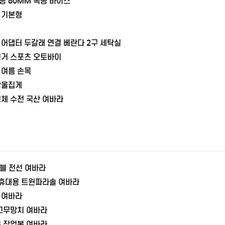
공 80MM 목공 바이스
 기본형
어댑터 두갈래 연결 베란다 2구 세탁실
전거 스포츠 오토바이
 여름 손목
방울집게
체 수전 국산 여바라
이블 전선 여바라
 휴대용 트윈파라솔 여바라
 여바라
 고무망치 여바라
름 작업복 여바라