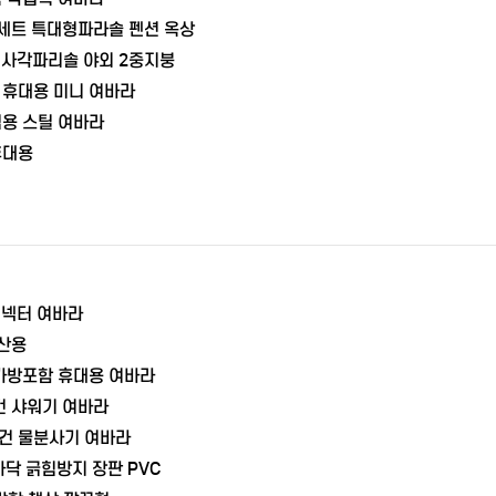
 세트 특대형파라솔 펜션 옥상
스 사각파리솔 야외 2중지붕
 휴대용 미니 여바라
립용 스틸 여바라
휴대용
커넥터 여바라
등산용
 가방포함 휴대용 여바라
건 샤워기 여바라
건 물분사기 여바라
바닥 긁힘방지 장판 PVC