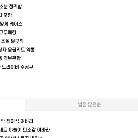
 소분 정리함
치 포함
양제 케이스
 고무패킹
 조절 탈부착
상자 응급키트 약통
용 약보관함
자 드라이버 수공구
별점 많은순
차박 접이식 여바라
줄세트 야슬이 탄소강 여바라