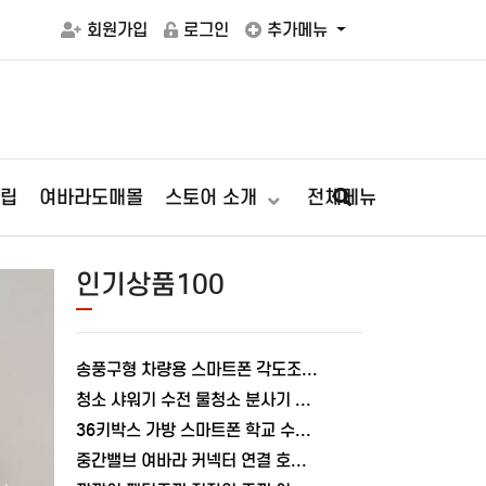
회원가입
로그인
추가메뉴
립
여바라도매몰
스토어 소개
전체메뉴
인기상품100
360도 회전 룸미러 스
송풍구형 차량용 스마트폰 각도조절 충전거치대 폴드거치대 여바라
자유로운 방향조절
청소 샤워기 수전 물청소 분사기 베란다 미니건 욕실 변기 세트 여바라
36키박스 가방 스마트폰 학교 수거함 보관함 케이스 휴대폰 학원 여바라
왼쪽, 오른쪽, 가로모드, 세로모드제약없는 방향
중간밸브 여바라 커넥터 연결 호스 배관 물호스 원터치 부속 잠금 어댑터