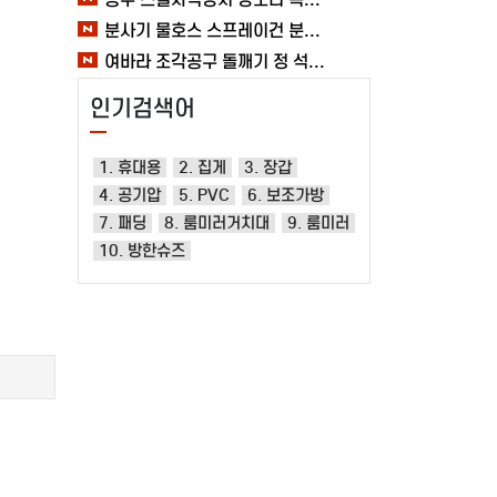
분사기 물호스 스프레이건 분사건 청소 베란다 대형 원예용 수도 욕실 여바라
여바라 조각공구 돌깨기 정 석공 250x16mm 조각정 송곳형 손보호
인기검색어
1. 휴대용
2. 집게
3. 장갑
4. 공기압
5. PVC
6. 보조가방
7. 패딩
8. 룸미러거치대
9. 룸미러
10. 방한슈즈