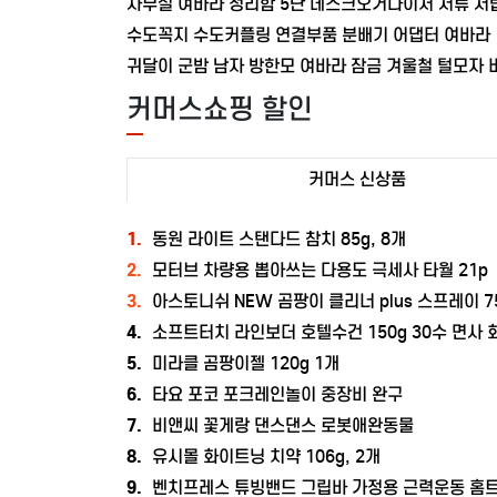
사무실 여바라 정리함 5단 데스크오거나이저 서류 서
수도꼭지 수도커플링 연결부품 분배기 어댑터 여바라
귀달이 군밤 남자 방한모 여바라 잠금 겨울철 털모자 
커머스쇼핑 할인
커머스 신상품
1.
동원 라이트 스탠다드 참치 85g, 8개
2.
모터브 차량용 뽑아쓰는 다용도 극세사 타월 21p
3.
아스토니쉬 NEW 곰팡이 클리너 plus 스프레이 75
4.
소프트터치 라인보더 호텔수건 150g 30수 면사
5.
미라클 곰팡이젤 120g 1개
6.
타요 포코 포크레인놀이 중장비 완구
7.
비앤씨 꽃게랑 댄스댄스 로봇애완동물
8.
유시몰 화이트닝 치약 106g, 2개
9.
벤치프레스 튜빙밴드 그립바 가정용 근력운동 홈