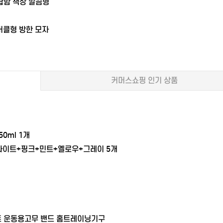
랍함 책상 깔끔형
버클형 방한 모자
커머스쇼핑 인기 상품
0ml 1개
 화이트+핑크+민트+옐로우+그레이 5개
트 운동용고무 밴드 홈트레이닝기구