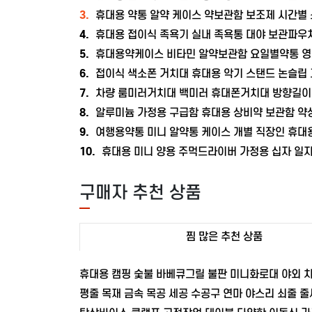
3.
휴대용 약통 알약 케이스 약보관함 보조제 시간별
4.
휴대용 접이식 족욕기 실내 족욕통 대야 보관파우
5.
휴대용약케이스 비타민 알약보관함 요일별약통 영
6.
접이식 색소폰 거치대 휴대용 악기 스탠드 논슬립
7.
차량 룸미러거치대 백미러 휴대폰거치대 방향길이
8.
알루미늄 가정용 구급함 휴대용 상비약 보관함 약
9.
여행용약통 미니 알약통 케이스 개별 직장인 휴대
10.
휴대용 미니 양용 주먹드라이버 가정용 십자 일
구매자 추천 상품
찜 많은 추천 상품
휴대용 캠핑 숯불 바베큐그릴 불판 미니화로대 야외 
평줄 목재 금속 목공 세공 수공구 연마 야스리 쇠줄 