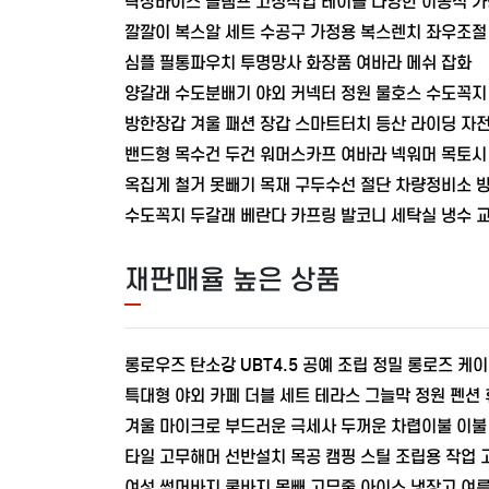
탁상바이스 클램프 고정작업 테이블 다양한 이동식 가
깔깔이 복스알 세트 수공구 가정용 복스렌치 좌우조절
심플 필통파우치 투명망사 화장품 여바라 메쉬 잡화
양갈래 수도분배기 야외 커넥터 정원 물호스 수도꼭지 
방한장갑 겨울 패션 장갑 스마트터치 등산 라이딩 자
밴드형 목수건 두건 워머스카프 여바라 넥워머 목토시
옥집게 철거 못빼기 목재 구두수선 절단 차량정비소 
수도꼭지 두갈래 베란다 카프링 발코니 세탁실 냉수 교
재판매율 높은 상품
롱로우즈 탄소강 UBT4.5 공예 조립 정밀 롱로즈 케
특대형 야외 카페 더블 세트 테라스 그늘막 정원 펜션
겨울 마이크로 부드러운 극세사 두꺼운 차렵이불 이불
타일 고무해머 선반설치 목공 캠핑 스틸 조립용 작업
여성 썸머바지 쿨바지 몸빼 고무줄 아이스 냉장고 여