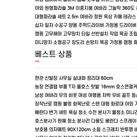
야외 원형파라솔 3M 이중지붕 여바라 그늘막 360도
대형파라솔 세트 2.5m 여바라 정원 옥상 카페 테라
십자 일자 수공구 양용 주먹드라이버 가정용 드라이버
캠핑 고무해머 고무망치 타일 선반설치 작업 목공 조
미니망치 소형공구 장도리 손망치 목공 가정용 캠핑 
베스트 상품
현관 신발장 사무실 실내화 정리대 60cm
농장 연결탭 부품 T자 물호스 텃밭 16mm 호스연결
남성 여바라 우의 비옷 여성 여행용 차박 우비 골프 
장작난로 캠핑 불멍 화목난로 스텐 대형 화로대 야외
베란다 변기 세트 욕실 청소 수전 분사기 물청소 미니
호스분사기 원예 청소 분사건 다용도 베란다 스프레이
보호용 의자매트 90X120cm 소음 스크래치 반투명 