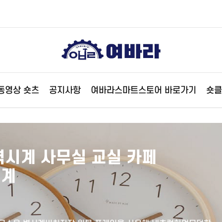
동영상 숏츠
공지사항
여바라스마트스토어 바로가기
숏클
벽시계 사무실 교실 카페
시계