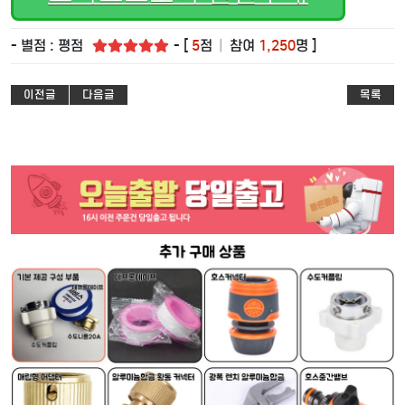
- 별점 : 평점
- [
5
점
|
참여
1,250
명 ]
이전글
다음글
목록