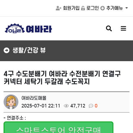
회원가입
로그인
추가메뉴
검
메
색
뉴
버
버
튼
튼
생활/건강 뷰
4구 수도분배기 여바라 수전분배기 연결구
커넥터 세탁기 두갈래 수도꼭지
여바라도매몰
2025-07-01 22:11
47,712
0
- 연결주소 :
스마트스토어 안전구매