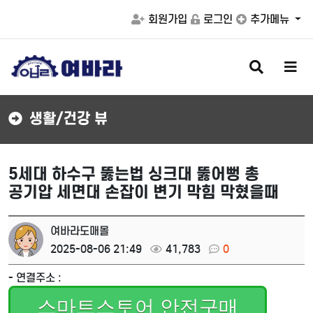
회원가입
로그인
추가메뉴
검
메
색
뉴
버
버
튼
튼
생활/건강 뷰
5세대 하수구 뚫는법 싱크대 뚫어뻥 총
공기압 세면대 손잡이 변기 막힘 막혔을때
여바라도매몰
2025-08-06 21:49
41,783
0
- 연결주소 :
스마트스토어 안전구매