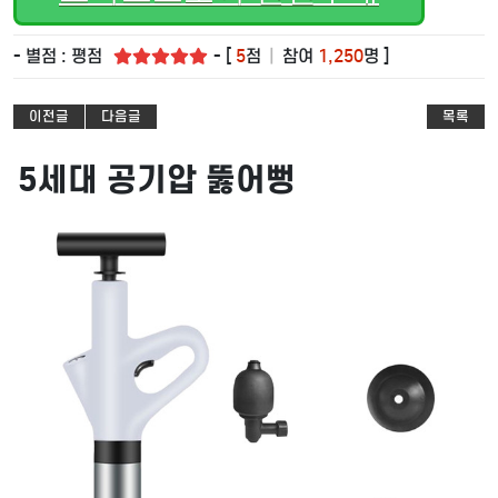
- 별점 : 평점
- [
5
점
|
참여
1,250
명 ]
이전글
다음글
목록
5세대 공기압 뚫어뻥