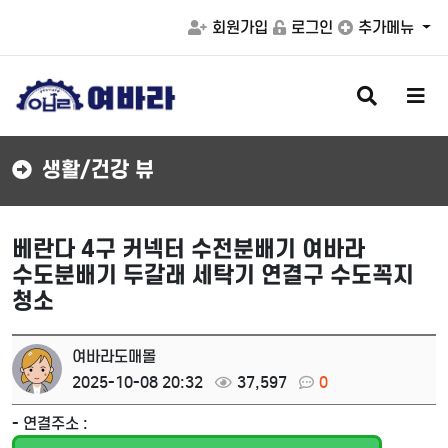
회원가입
로그인
추가메뉴
검
메
색
뉴
버
버
튼
튼
생활/건강 뷰
베란다 4구 커넥터 수전분배기 여바라
수도분배기 두갈래 세탁기 연결구 수도꼭지
청소
여바라도매몰
2025-10-08 20:32
37,597
0
- 연결주소 :