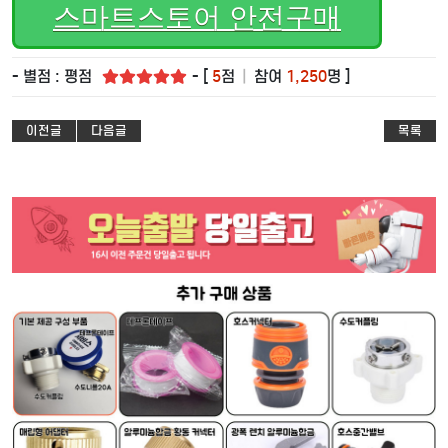
스마트스토어 안전구매
- 별점 : 평점
- [
5
점
|
참여
1,250
명 ]
이전글
다음글
목록