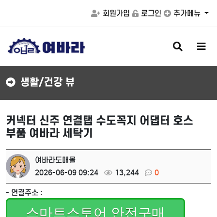
회원가입
로그인
추가메뉴
검
메
색
뉴
버
버
튼
튼
생활/건강 뷰
커넥터 신주 연결탭 수도꼭지 어댑터 호스
부품 여바라 세탁기
여바라도매몰
2026-06-09 09:24
13,244
0
- 연결주소 :
스마트스토어 안전구매