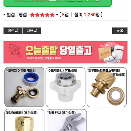
- 별점 : 평점
- [
5
점
|
참여
1,250
명 ]
이전글
다음글
목록