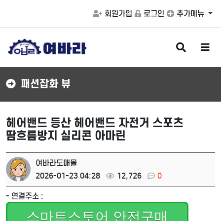
회원가입
로그인
추가메뉴
검
메
색
뉴
버
버
튼
튼
패션잡화 뷰
헤어밴드 등산 헤어밴드 자전거 스포츠
땀흐름방지 실리콘 아마린
여바라도매몰
2026-01-23 04:28
12,726
0
- 연결주소 :
스마트스토어 안전구매