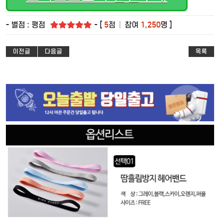
- 별점 : 평점
- [
5
점
|
참여
1,250
명 ]
이전글
다음글
목록