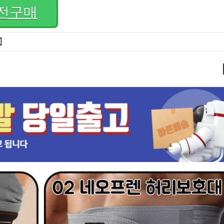
전구매
]