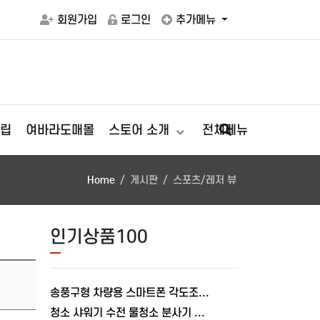
회원가입
로그인
추가메뉴
립
여바라도매몰
스토어 소개
전체메뉴
Home
게시판
스포츠/레저 뷰
인기상품100
송풍구형 차량용 스마트폰 각도조절 충전거치대 폴드거치대 여바라
청소 샤워기 수전 물청소 분사기 베란다 미니건 욕실 변기 세트 여바라