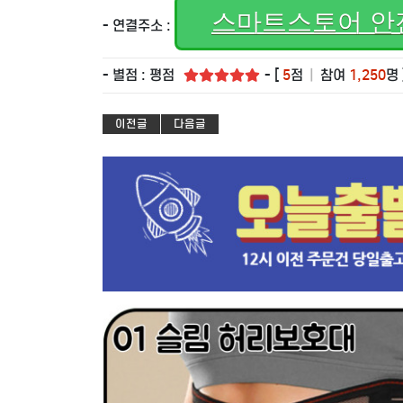
스마트스토어 안
- 연결주소 :
- 별점 : 평점
- [
5
점
|
참여
1,250
명 
이전글
다음글