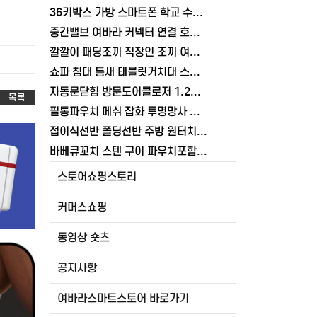
36키박스 가방 스마트폰 학교 수거함 보관함 케이스 휴대폰 학원 여바라
중간밸브 여바라 커넥터 연결 호스 배관 물호스 원터치 부속 잠금 어댑터
깔깔이 패딩조끼 직장인 조끼 여바라 보온 남녀공용 얇은 패딩 정장 경량
쇼파 침대 틈새 태블릿거치대 스탠드 핸드폰거치대 360도 회전 각도조절
자동문닫힘 방문도어클로저 1.2mm 무타공 와이어 미닫이 슬라이딩 열림방지 중문
목록
필통파우치 메쉬 잡화 투명망사 심플 화장품 여바라
접이식선반 폴딩선반 주방 원터치 여바라 4단, 이동식 베란다 팬트리 72x34x126.5cm, 수납 블랙
바베큐꼬치 스텐 구이 파우치포함 양꼬치 쇠꼬챙이 보관 캠핑 세트 10개
스토어쇼핑스토리
커머스쇼핑
동영상 숏츠
공지사항
여바라스마트스토어 바로가기