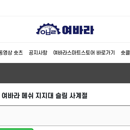
동영상 숏츠
공지사항
여바라스마트스토어 바로가기
숏클
 여바라 메쉬 지지대 슬림 사계절