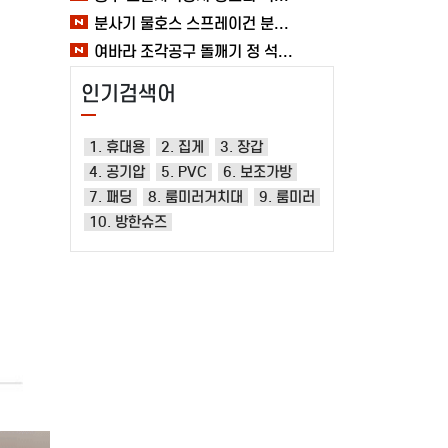
분사기 물호스 스프레이건 분사건 청소 베란다 대형 원예용 수도 욕실 여바라
여바라 조각공구 돌깨기 정 석공 250x16mm 조각정 송곳형 손보호
인기검색어
1. 휴대용
2. 집게
3. 장갑
4. 공기압
5. PVC
6. 보조가방
7. 패딩
8. 룸미러거치대
9. 룸미러
10. 방한슈즈