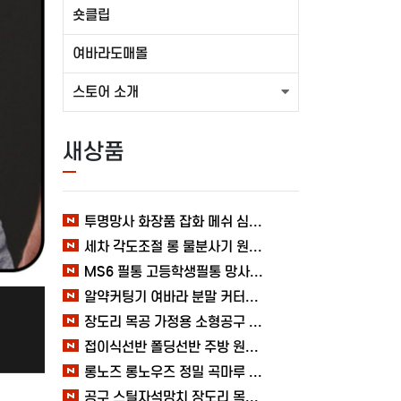
숏클립
여바라도매몰
스토어 소개
새상품
투명망사 화장품 잡화 메쉬 심플 여바라 필통파우치
세차 각도조절 롱 물분사기 원예 여바라 스프레이건 분사기
MS6 필통 고등학생필통 망사 여바라 투명 다용도 메쉬 파우치
알약커팅기 여바라 분말 커터기 절단기 분쇄기 보관함 알약가위
장도리 목공 가정용 소형공구 캠핑 손망치 휴대용 미니망치 여바라
접이식선반 폴딩선반 주방 원터치 여바라 4단, 이동식 베란다 팬트리 72x34x126.5cm, 수납 블랙
롱노즈 롱노우즈 정밀 곡마루 공구용품 작업 케이블 조립 여바라 공예 전선
공구 스틸자석망치 장도리 목공 쇠망치 캠핑 목수 가정용 빠루 여바라