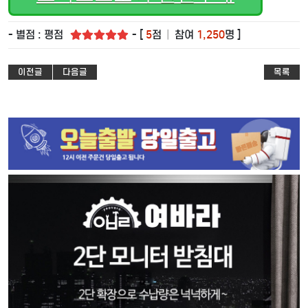
- 별점 : 평점
- [
5
점
|
참여
1,250
명 ]
이전글
다음글
목록