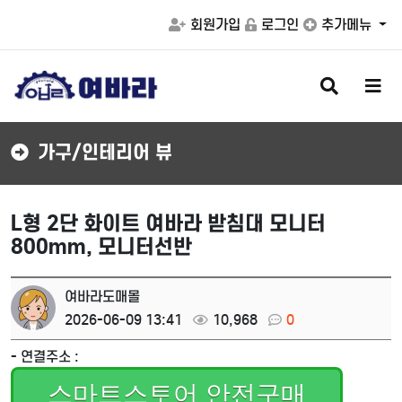
회원가입
로그인
추가메뉴
검
메
색
뉴
버
버
튼
튼
가구/인테리어 뷰
L형 2단 화이트 여바라 받침대 모니터
800mm, 모니터선반
여바라도매몰
2026-06-09 13:41
10,968
0
- 연결주소 :
스마트스토어 안전구매